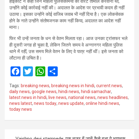
हाईकोर्ट ने कहा जिन महिला पुलिसकर्मियों को वारंट तामील करवाना था,
उन्होंने कोई कार्रवाई नहीं की। अदालत के आदेश पर प्रभावी कदम ही नहीं
उठाया। इसका उन्होंने कोई वाजिब जवाब भी नहीं दिया है। एक लोकसेवक
होने के नाते उन्होंने संतोषजनक काम नहीं किया, अदालत का आदेश नहीं
माना।
फिर भी उन्हें जनता के धन से वेतन मिलता रहा। आज उनका ट्रांसफर भले
ही दूसरी जगह हो चुका है, लेकिन जितने समय वे अन्नानगर महिला पुलिस
थाने में रहीं, उस समय मिले वेतन के लिए वे पात्र नहीं थीं। इसे जनता को
लौटाना ही उचित है।
F
T
W
S
a
wi
h
h
Tags:
breaking news
,
breaking news in hindi
,
current news
,
ce
tt
at
ar
daily news
,
google news
,
hindi news
,
hindi samachar
,
latest news in hindi
,
live news
,
national news
,
news headlines
,
b
er
s
e
news latest
,
news today
,
news update
,
online hindi news
,
o
A
today news
o
p
k
p
Post
Vaishno devi stampede: एक नजर में जानें कैसे हुआ ये भयानक