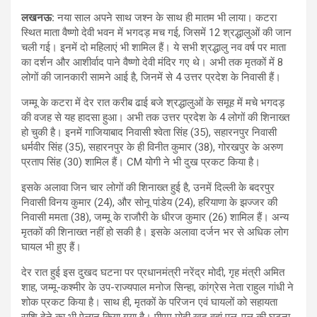
लखनऊ:
नया साल अपने साथ जश्न के साथ ही मातम भी लाया। कटरा
स्थित माता वैष्णो देवी भवन में भगदड़ मच गई, जिसमें 12 श्रद्धालुओं की जान
चली गई। इनमें दो महिलाएं भी शामिल हैं। ये सभी श्रद्धालु नव वर्ष पर माता
का दर्शन और आशीर्वाद पाने वैष्णो देवी मंदिर गए थे। अभी तक मृतकों में 8
लोगों की जानकारी सामने आई है, जिनमें से 4 उत्तर प्रदेश के निवासी हैं।
जम्मू के कटरा में देर रात करीब ढाई बजे श्रद्धालुओं के समूह में मचे भगदड़
की वजह से यह हादसा हुआ। अभी तक उत्तर प्रदेश के 4 लोगों की शिनाख्त
हो चुकी है। इनमें गाजियाबाद निवासी श्वेता सिंह (35), सहारनपुर निवासी
धर्मवीर सिंह (35), सहारनपुर के ही विनीत कुमार (38), गोरखपुर के अरुण
प्रताप सिंह (30) शामिल हैं। CM योगी ने भी दुख प्रकट किया है।
इसके अलावा जिन चार लोगों की शिनाख्त हुई है, उनमें दिल्ली के बदरपुर
निवासी विनय कुमार (24), और सोनू पांडेय (24), हरियाणा के झज्जर की
निवासी ममता (38), जम्मू के राजौरी के धीरज कुमार (26) शामिल हैं। अन्य
मृतकों की शिनाख्त नहीं हो सकी है। इसके अलावा दर्जन भर से अधिक लोग
घायल भी हुए हैं।
देर रात हुई इस दुखद घटना पर प्रधानमंत्री नरेंद्र मोदी, गृह मंत्री अमित
शाह, जम्मू-कश्मीर के उप-राज्यपाल मनोज सिन्हा, कांग्रेस नेता राहुल गांधी ने
शोक प्रकट किया है। साथ ही, मृतकों के परिजन एवं घायलों को सहायता
राशि देने का भी ऐलान किया गया है। पीएम मोदी खुद वहां पल-पल की घटना