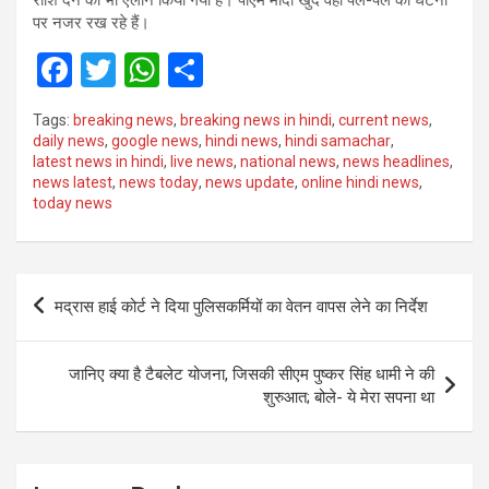
पर नजर रख रहे हैं।
F
T
W
S
a
wi
h
h
Tags:
breaking news
,
breaking news in hindi
,
current news
,
ce
tt
at
ar
daily news
,
google news
,
hindi news
,
hindi samachar
,
latest news in hindi
,
live news
,
national news
,
news headlines
,
b
er
s
e
news latest
,
news today
,
news update
,
online hindi news
,
o
A
today news
o
p
k
p
Post
मद्रास हाई कोर्ट ने दिया पुलिसकर्मियों का वेतन वापस लेने का निर्देश
navigation
जानिए क्या है टैबलेट योजना, जिसकी सीएम पुष्कर सिंह धामी ने की
शुरुआत; बोले- ये मेरा सपना था