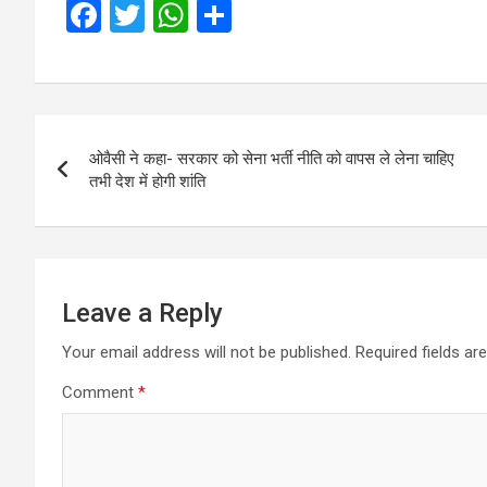
F
T
W
S
a
wi
h
h
ce
tt
at
ar
b
er
s
e
Post
o
A
ओवैसी ने कहा- सरकार को सेना भर्ती नीति को वापस ले लेना चाहिए
navigation
o
p
तभी देश में होगी शांति
k
p
Leave a Reply
Your email address will not be published.
Required fields a
Comment
*