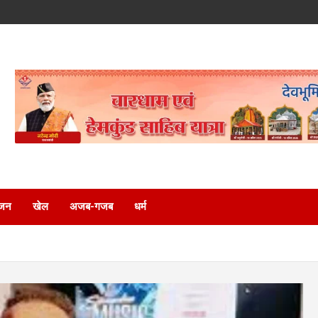
ंजन
खेल
अजब-गजब
धर्म