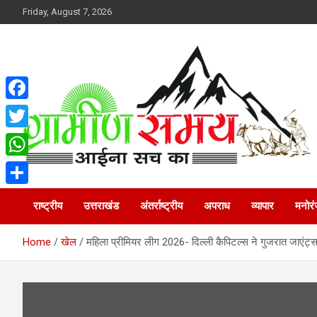
Skip
Friday, August 7, 2026
to
content
F
a
T
c
w
W
हर ख़बर पर पैनी नज़र
Gramin Samay
e
i
h
S
b
राष्ट्रीय
उत्तराखंड
अंतर्राष्ट्रीय
अपराध
व्यापार
मनोर
t
a
h
o
t
t
a
Home
खेल
महिला प्रीमियर लीग 2026- दिल्ली कैपिटल्स ने गुजरात जाएंट
o
e
s
r
k
r
A
e
p