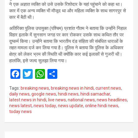
ने एक अज्ञात व्यक्ति को उसे उसके रिश्तेदार के यहां पहुंचाने को कहा था।
कार में एक अन्य व्यक्ति भी मौजूद था और महिला व्यक्ति के साथ सागरपुर से
कार में बैठी थी।
अतिरिक्त पुलिस उपायुक्त (पश्चिम) प्रशांत गौतम ने बताया कि उन्होंने निहाल
विहार इलाके में सुनसान जगह पर कार रोककर उसके साथ कथित तौर पर
दुष्कर्म किया। उन्होंने बताया कि भारतीय दंड संहिता की संबंधित धाराओं के
तहत मामला दर्ज कर लिया गया है। पुलिस ने बताया कि पुलिस के अधिकार
क्षेत्र को लेकर भ्रम की स्थिति थी क्योंकि कार कई इलाकों से गुजरी थी।
हालांकि, इसे जल्द सुलझा लिया गया।
F
T
W
S
a
wi
h
h
Tags:
breaking news
,
breaking news in hindi
,
current news
,
ce
tt
at
ar
daily news
,
google news
,
hindi news
,
hindi samachar
,
latest news in hindi
,
live news
,
national news
,
news headlines
,
b
er
s
e
news latest
,
news today
,
news update
,
online hindi news
,
o
A
today news
o
p
k
p
Post