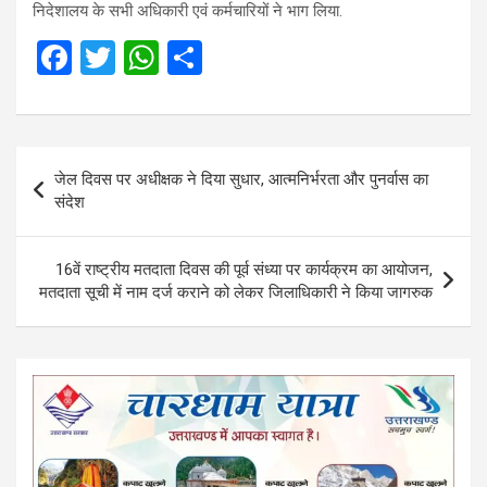
निदेशालय के सभी अधिकारी एवं कर्मचारियों ने भाग लिया.
F
T
W
S
a
wi
h
h
ce
tt
at
ar
b
er
s
e
Post
जेल दिवस पर अधीक्षक ने दिया सुधार, आत्मनिर्भरता और पुनर्वास का
o
A
navigation
संदेश
o
p
k
p
16वें राष्ट्रीय मतदाता दिवस की पूर्व संध्या पर कार्यक्रम का आयोजन,
मतदाता सूची में नाम दर्ज कराने को लेकर जिलाधिकारी ने किया जागरुक