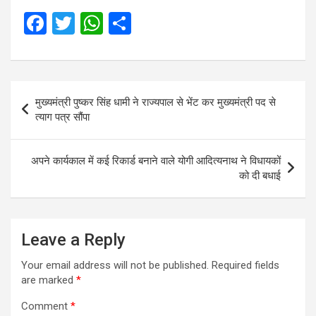
F
T
W
S
a
wi
h
h
ce
tt
at
ar
b
er
s
e
Post
मुख्यमंत्री पुष्कर सिंह धामी ने राज्यपाल से भेंट कर मुख्यमंत्री पद से
o
A
navigation
त्याग पत्र सौंपा
o
p
k
p
अपने कार्यकाल में कई रिकार्ड बनाने वाले योगी आदित्यनाथ ने विधायकों
को दी बधाई
Leave a Reply
Your email address will not be published.
Required fields
are marked
*
Comment
*