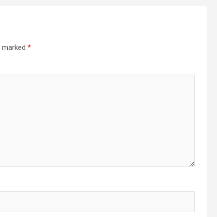
re marked
*