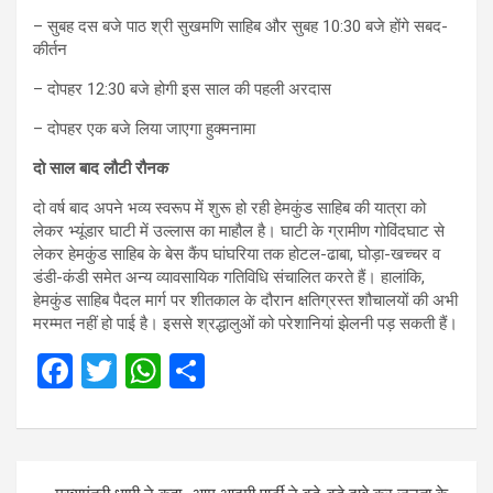
– सुबह दस बजे पाठ श्री सुखमणि साहिब और सुबह 10:30 बजे होंगे सबद-
कीर्तन
– दोपहर 12:30 बजे होगी इस साल की पहली अरदास
– दोपहर एक बजे लिया जाएगा हुक्मनामा
दो साल बाद लौटी रौनक
दो वर्ष बाद अपने भव्य स्वरूप में शुरू हो रही हेमकुंड साहिब की यात्रा को
लेकर भ्यूंडार घाटी में उल्लास का माहौल है। घाटी के ग्रामीण गोविंदघाट से
लेकर हेमकुंड साहिब के बेस कैंप घांघरिया तक होटल-ढाबा, घोड़ा-खच्चर व
डंडी-कंडी समेत अन्य व्यावसायिक गतिविधि संचालित करते हैं। हालांकि,
हेमकुंड साहिब पैदल मार्ग पर शीतकाल के दौरान क्षतिग्रस्त शौचालयों की अभी
मरम्मत नहीं हो पाई है। इससे श्रद्धालुओं को परेशानियां झेलनी पड़ सकती हैं।
F
T
W
S
a
wi
h
h
ce
tt
at
ar
b
er
s
e
Post