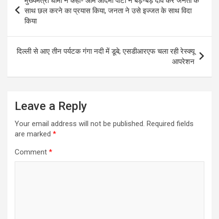
मुख्यमंत्री धामी ने कहा- आम आदमी पार्टी ने बड़े-बड़े दावे कर जनता के
o
A
navigation
साथ छल करने का प्रयास किया, जनता ने उसे इज्जत के साथ विदा
o
p
किया
k
p
दिल्ली से आए तीन पर्यटक गंगा नदी में डूबे; एसडीआरएफ चला रही रेस्‍क्‍यू
आपरेशन
Leave a Reply
Your email address will not be published.
Required fields
are marked
*
Comment
*