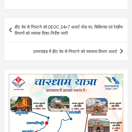
a
wi
h
h
ce
tt
at
ar
b
er
s
e
Post
हीट वेव से निपटने को DEOC 24×7 अलर्ट मोड पर, चिकित्सा एवं रेखीय
o
A
navigation
विभागों को व्यापक दिशा-निर्देश जारी
o
p
k
p
उत्तराखंड में हीट वेव से निपटने को स्वास्थ्य विभाग अलर्ट