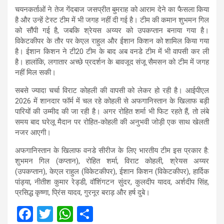
चयनकर्ताओं ने तेज गेंदबाज जसप्रीत बुमराह को आराम देने का फैसला किया
है और उन्हें टेस्ट टीम में भी जगह नहीं दी गई है। टीम की कमान शुभमन गिल
को सौंपी गई है, जबकि श्रेयस अय्यर को उपकप्तान बनाया गया है।
विकेटकीपर के तौर पर केएल राहुल और ईशान किशन को शामिल किया गया
है। ईशान किशन ने टी20 टीम के बाद अब वनडे टीम में भी वापसी कर ली
है। हालांकि, लगातार अच्छे प्रदर्शन के बावजूद संजू सैमसन को टीम में जगह
नहीं मिल सकी।
सबसे ज्यादा चर्चा विराट कोहली की वापसी को लेकर हो रही है। आईपीएल
2026 में शानदार फॉर्म में चल रहे कोहली से अफगानिस्तान के खिलाफ बड़ी
पारियों की उम्मीद की जा रही है। अगर रोहित शर्मा भी फिट रहते हैं, तो लंबे
समय बाद घरेलू मैदान पर रोहित-कोहली की अनुभवी जोड़ी एक साथ खेलती
नजर आएगी।
अफगानिस्तान के खिलाफ वनडे सीरीज के लिए भारतीय टीम इस प्रकार है:
शुभमन गिल (कप्तान), रोहित शर्मा, विराट कोहली, श्रेयस अय्यर
(उपकप्तान), केएल राहुल (विकेटकीपर), ईशान किशन (विकेटकीपर), हार्दिक
पांड्या, नीतीश कुमार रेड्डी, वॉशिंगटन सुंदर, कुलदीप यादव, अर्शदीप सिंह,
प्रसिद्ध कृष्णा, प्रिंस यादव, गुरनूर बराड़ और हर्ष दुबे।
F
T
W
S