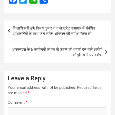
a
wi
h
h
ce
tt
at
ar
b
er
s
e
Post
जिलाधिकारी डॉ0 विजय कुमार ने कलेक्ट्रेट सभागार में संबंधित
o
A
navigation
अधिकारियों के साथ जल शक्ति अभियान की समीक्षा बैठक ली
o
p
k
p
आरएसएस के 6 कार्यालयों को बम से उड़ाने की धमकी देने वाले आरोपी
को पुलिस ने धर दबोचा
Leave a Reply
Your email address will not be published.
Required fields
are marked
*
Comment
*