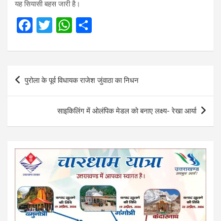
यह सियासी बहस जारी है।
F
T
W
S
a
wi
h
h
ce
tt
at
ar
b
er
s
e
Post
पुरोला के पूर्व विधायक राजेश जुंवाठा का निधन
o
A
navigation
o
p
साइकिलिंग में ओलंपिक मेडल को बनाए लक्ष्य- रेखा आर्या
k
p