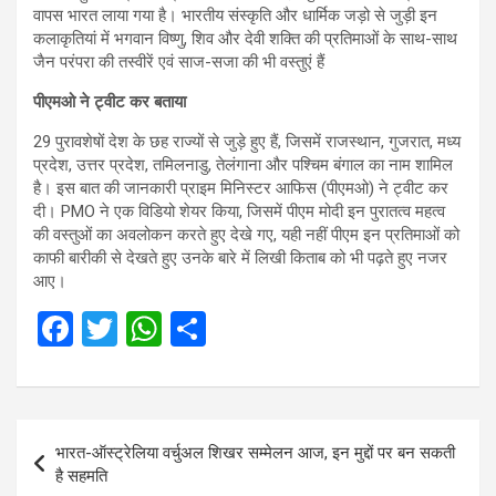
वापस भारत लाया गया है। भारतीय संस्कृति और धार्मिक जड़ो से जुड़ी इन
कलाकृतियां में भगवान विष्णु, शिव और देवी शक्ति की प्रतिमाओं के साथ-साथ
जैन परंपरा की तस्वीरें एवं साज-सजा की भी वस्तुएं हैं
पीएमओ ने ट्वीट कर बताया
29 पुरावशेषों देश के छह राज्यों से जुड़े हुए हैं, जिसमें राजस्थान, गुजरात, मध्य
प्रदेश, उत्तर प्रदेश, तमिलनाडु, तेलंगाना और पश्चिम बंगाल का नाम शामिल
है। इस बात की जानकारी प्राइम मिनिस्टर आफिस (पीएमओ) ने ट्वीट कर
दी। PMO ने एक विडियो शेयर किया, जिसमें पीएम मोदी इन पुरातत्व महत्व
की वस्तुओं का अवलोकन करते हुए देखे गए, यही नहीं पीएम इन प्रतिमाओं को
काफी बारीकी से देखते हुए उनके बारे में लिखी किताब को भी पढ़ते हुए नजर
आए।
F
T
W
S
a
wi
h
h
ce
tt
at
ar
b
er
s
e
Post
भारत-ऑस्ट्रेलिया वर्चुअल शिखर सम्मेलन आज, इन मुद्दों पर बन सकती
o
A
navigation
है सहमति