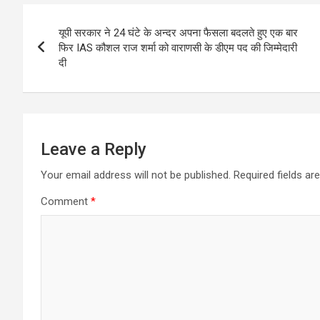
b
er
s
e
Post
o
A
यूपी सरकार ने 24 घंटे के अन्‍दर अपना फैसला बदलते हुए एक बार
navigation
o
p
फ‍िर IAS कौशल राज शर्मा को वाराणसी के डीएम पद की ज‍िम्‍मेदारी
दी
k
p
Leave a Reply
Your email address will not be published.
Required fields a
Comment
*