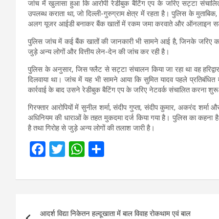
जांच में खुलासा हुआ कि आरोपी रेडीबुक बैटिंग एप के जरिए सट्टा संचाल
उपलब्ध कराता था, जो दिल्ली-गुरुग्राम क्षेत्र में रहता है। पुलिस के मुत
अलग यूजर आईडी बनाकर बैंक खातों में रकम जमा करवाते और ऑनलाइन सट्
पुलिस जांच में कई बैंक खातों की जानकारी भी सामने आई है, जिनके जरिए क
जुड़े अन्य लोगों और वित्तीय लेन-देन की जांच कर रही है।
पुलिस के अनुसार, जिस फ्लैट से सट्टा संचालन किया जा रहा था वह हरिद्वार
दिलवाया था। जांच में यह भी सामने आया कि सुमित यादव पहले प्रतिबंधित म
कार्रवाई के बाद उसने रेडीबुक बैटिंग एप के जरिए नेटवर्क संचालित करना शु
गिरफ्तार आरोपियों में सुनील शर्मा, संदीप गुप्ता, संदीप कुमार, अकरंद शर्
अधिनियम की धाराओं के तहत मुकदमा दर्ज किया गया है। पुलिस का कहना है 
है तथा गिरोह से जुड़े अन्य लोगों की तलाश जारी है।
F
T
W
S
a
wi
h
h
ce
tt
at
ar
b
er
s
e
Post
o
A
आदर्श विद्या निकेतन हल्दूखाता में बाल विवाह रोकथाम एवं बाल