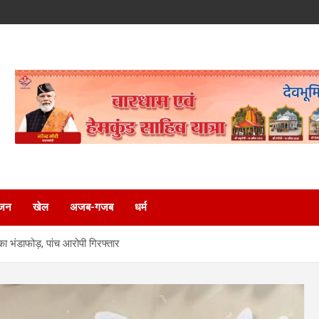
ंजन
खेल
अजब-गजब
धर्म
 भंडाफोड़, पांच आरोपी गिरफ्तार