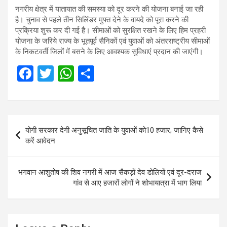
नगरीय क्षेत्र में यातायात की समस्या को दूर करने की योजना बनाई जा रही
है। चुनाव से पहले तीन सिलिंडर मुफ्त देने के वायदे को पूरा करने की
प्रक्रिया शुरू कर दी गई है। सीमाओं को सुरक्षित रखने के लिए हिम प्रहरी
योजना के जरिये राज्य के भूतपूर्व सैनिकों एवं युवाओं को अंतरराष्ट्रीय सीमाओं
के निकटवर्ती जिलों में बसने के लिए आवश्यक सुविधाएं प्रदान की जाएंगी।
F
T
W
S
a
wi
h
h
ce
tt
at
ar
b
er
s
e
Post
योगी सरकार देगी अनुसूचित जाति के युवाओं को10 हजार; जानिए कैसे
o
A
navigation
करें आवेदन
o
p
k
p
भगवान आशुतोष की शिव नगरी में आज सैकड़ों देव डोलियों एवं दूर-दराज
गांव से आए हजारों लोगों ने शोभायात्रा में भाग लिया