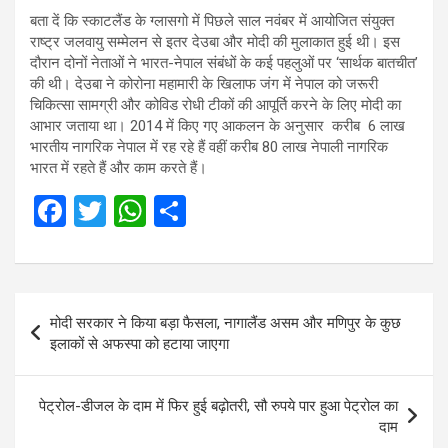
बता दें कि स्काटलैंड के ग्लासगो में पिछले साल नवंबर में आयोजित संयुक्त
राष्ट्र जलवायु सम्मेलन से इतर देउबा और मोदी की मुलाकात हुई थी। इस
दौरान दोनों नेताओं ने भारत-नेपाल संबंधों के कई पहलुओं पर ‘सार्थक बातचीत’
की थी। देउबा ने कोरोना महामारी के खिलाफ जंग में नेपाल को जरूरी
चिकित्सा सामग्री और कोविड रोधी टीकों की आपूर्ति करने के लिए मोदी का
आभार जताया था। 2014 में किए गए आकलन के अनुसार करीब 6 लाख
भारतीय नागरिक नेपाल में रह रहे हैं वहीं करीब 80 लाख नेपाली नागरिक
भारत में रहते हैं और काम करते हैं।
F
T
W
S
a
wi
h
h
ce
tt
at
ar
b
er
s
e
Post
मोदी सरकार ने किया बड़ा फैसला, नागालैंड असम और मणिपुर के कुछ
o
A
navigation
इलाकों से अफस्पा को हटाया जाएगा
o
p
k
p
पेट्रोल-डीजल के दाम में फिर हुई बढ़ोतरी, सौ रुपये पार हुआ पेट्रोल का
दाम