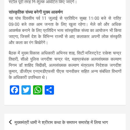
स्टॉल पूरी तरह निःशुल्क आवंटित किए जाएंगे।
सांस्कृतिक संध्या बनेगी मुख्य आकर्षण
यह पांच दिवसीय पर्व 11 जुलाई से प्रतिदिन सुबह 11ः00 बजे से रात्रि
09ः00 बजे तक आम जनता के लिए खुला रहेगा। मेले को और अधिक
आकर्षक बनाने के लिए प्रतिदिन भव्य सांस्कृतिक संध्या का आयोजन भी किया
जाएगा, जिसमें देश के विभिन्न राज्यों से आए कलाकार अपनी लोक संस्कृति
और कला का रंग बिखेरेंगे।
बैठक में मुख्य विकास अधिकारी अभिनव शाह, सिटी मजिस्ट्रेट राकेश चन्द्र
तिवारी, सीओ पुलिस जगदीश चन्द्र पंत, महाप्रबंधक अल्पसंख्यक कल्याण
निगम डॉ शाहिद सिद्दीकी, अल्पसंख्यक कल्याण मंत्रालय निदेशक जगदीश
कुमार, डीजीएम एनएमडीएफसी पीएस पानवीकर सहित अन्य संबंधित विभागों
के अधिकारी उपस्थित थे।
F
T
W
S
a
wi
h
h
ce
tt
at
ar
b
er
s
e
Post
मुख्यमंत्री धामी ने श्रीराम कथा के समापन समारोह में लिया भाग
o
A
navigation