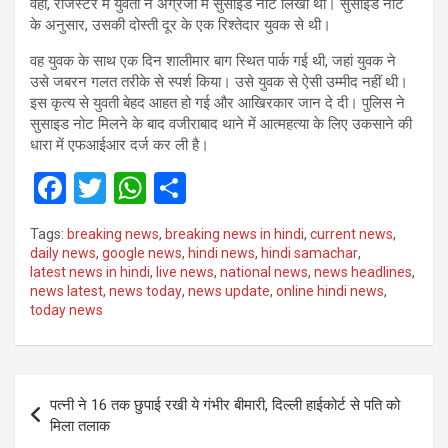
वहीं, रजिस्टर में युवती ने अंग्रेजी में सुसाइड नोट लिखा था। सुसाइड नोट
के अनुसार, उसकी दोस्ती दूर के एक रिश्तेदार युवक से थी।
वह युवक के साथ एक दिन शालीमार बाग स्थित पार्क गई थी, जहां युवक ने
उसे जबरन गलत तरीके से स्पर्श किया। उसे युवक से ऐसी उम्मीद नहीं थी।
इस कृत्य से युवती बेहद आहत हो गई और आखिरकार जान दे दी। पुलिस ने
सुसाइड नोट मिलने के बाद वजीराबाद थाने में आत्महत्या के लिए उकसाने की
धारा में एफआईआर दर्ज कर ली है।
F
T
W
S
a
wi
h
h
Tags:
breaking news
,
breaking news in hindi
,
current news
,
ce
tt
at
ar
daily news
,
google news
,
hindi news
,
hindi samachar
,
latest news in hindi
,
live news
,
national news
,
news headlines
,
b
er
s
e
news latest
,
news today
,
news update
,
online hindi news
,
o
A
today news
o
p
k
p
Post
पत्नी ने 16 तक छुपाई रखी ये गंभीर बीमारी, दिल्ली हाईकोर्ट से पति को
navigation
मिला तलाक