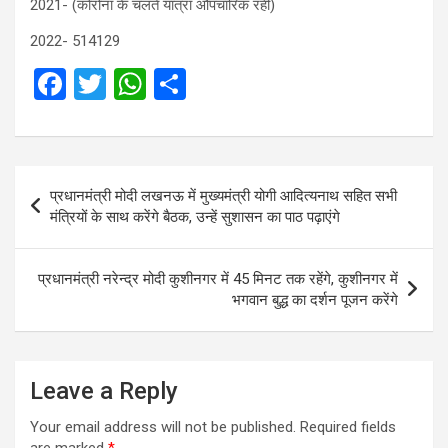
2021- (कोरोना के चलते यात्रा औपचारिक रही)
2022- 514129
F
T
W
S
a
wi
h
h
ce
tt
at
ar
b
er
s
e
Post
प्रधानमंत्री मोदी लखनऊ में मुख्यमंत्री योगी आदित्यनाथ सहित सभी
o
A
navigation
मंत्रियों के साथ करेंगे बैठक, उन्हें सुशासन का पाठ पढ़ाएंगे
o
p
k
p
प्रधानमंत्री नरेन्द्र मोदी कुशीनगर में 45 मिनट तक रहेंगे, कुशीनगर में
भगवान बुद्ध का दर्शन पूजन करेंगे
Leave a Reply
Your email address will not be published.
Required fields
are marked
*