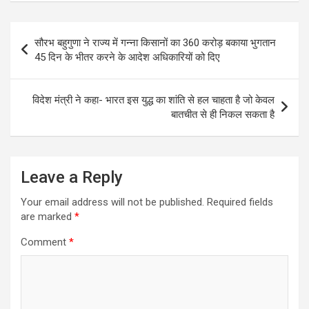
ce
tt
at
ar
b
er
s
e
Post
सौरभ बहुगुणा ने राज्य में गन्ना किसानों का 360 करोड़ बकाया भुगतान
o
A
navigation
45 दिन के भीतर करने के आदेश अधिकारियों को दिए
o
p
k
p
विदेश मंत्री ने कहा- भारत इस युद्ध का शांति से हल चाहता है जो केवल
बातचीत से ही निकल सकता है
Leave a Reply
Your email address will not be published.
Required fields
are marked
*
Comment
*