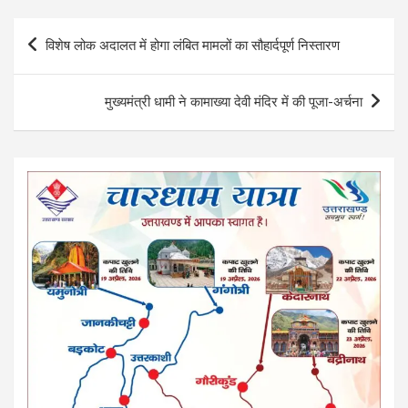
ce
tt
at
ar
b
er
s
e
Post
विशेष लोक अदालत में होगा लंबित मामलों का सौहार्दपूर्ण निस्तारण
o
A
navigation
o
p
मुख्यमंत्री धामी ने कामाख्या देवी मंदिर में की पूजा-अर्चना
k
p