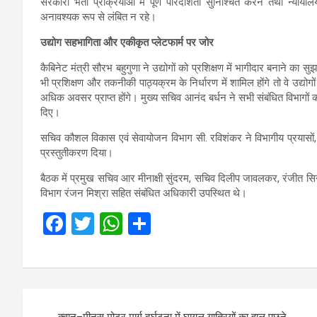
सरकारी भर्ती प्रक्रियाओं में पूर्ण पारदर्शिता सुनिश्चित करने तथा न्याया
अनावश्यक रूप से लंबित न रहे।
उद्योग सहभागिता और एकीकृत प्लेटफार्म पर जोर
कैबिनेट मंत्री सौरभ बहुगुणा ने उद्योगों को प्रशिक्षण में भागीदार बनाने का
भी प्रशिक्षण और तकनीकी पाठ्यक्रम के निर्धारण में शामिल होंगे तो वे उद्योग
अधिक अवसर प्राप्त होंगे। मुख्य सचिव आनंद बर्धन ने सभी संबंधित विभागों को
दिए।
सचिव कौशल विकास एवं सेवायोजन विभाग सी. रविशंकर ने विभागीय प्रयासों,
प्रस्तुतीकरण दिया।
बैठक में प्रमुख सचिव आर मीनाक्षी सुंदरम, सचिव दिलीप जावलकर, रंजीत सिन्
विभाग रंजन मिश्रा सहित संबंधित अधिकारी उपस्थित थे।
F
T
W
S
a
wi
h
h
ce
tt
at
ar
b
er
s
e
Post
o
A
क्वानू–मीनस मोटर मार्ग दुर्घटना में घायल यात्रियों का हाल पूछने