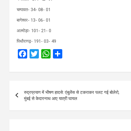
चम्पावत- 34- 08- 01
बागेश्वर- 13- 06- 01
अल्मोड़ा- 101- 21- 0
पिथौरागढ़- 191- 03- 49
F
T
W
S
a
wi
h
h
ce
tt
at
ar
b
er
s
e
Post
o
A
रुद्रप्रयाग में भीषण हादसे: एंबुलेंस से टकराकर पलट गई बोलेरो,
navigation
o
p
मुंबई से केदारनाथ आए यात्री घायल
k
p