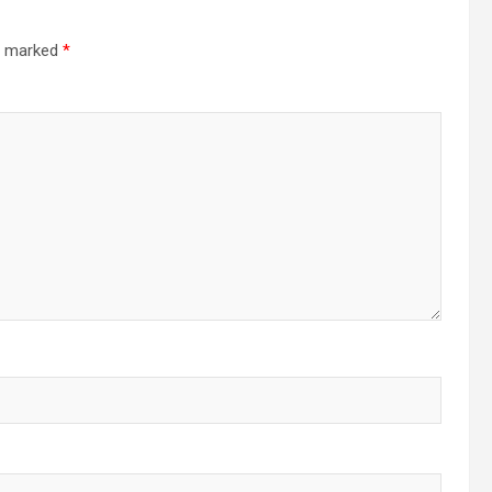
re marked
*