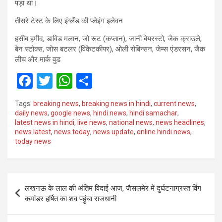
पड़ा था।
तीसरे टेस्ट के लिए इंग्लैंड की प्लेइंग इलेवन
हसीब हमीद, डाविड मलान, जो रूट (कप्तान), जानी बेयरस्टो, जैक क्राउले,
बेन स्टोक्स, जोस बटलर (विकेटकीपर), ओली रोबिन्सन, जेम्स एंडरसन, जैक
लीच और मार्क वुड
F
T
W
S
a
wi
h
h
Tags:
breaking news
,
breaking news in hindi
,
current news
,
ce
tt
at
ar
daily news
,
google news
,
hindi news
,
hindi samachar
,
latest news in hindi
,
live news
,
national news
,
news headlines
,
b
er
s
e
news latest
,
news today
,
news update
,
online hindi news
,
o
A
today news
o
p
k
p
Post
लखनऊ के लाल की अंतिम विदाई आज, जैसलमेर में दुर्घटनाग्रस्त विंग
navigation
कमांडर हर्षित का शव पहुंचा राजधानी