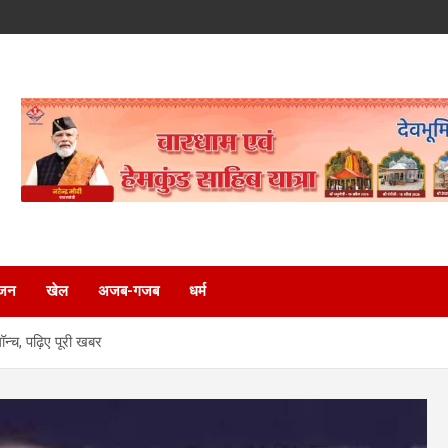
ंजन
खेल
अजब-गजब
धर्म
लॉन्च, पढ़िए पूरी खबर