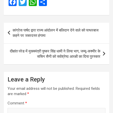
F
T
W
S
a
wi
h
h
ce
tt
at
ar
b
er
s
e
Post
कांग्रेस पार्षद द्वारा राज्य आंदोलन में बलिदान देने वाले को पत्थरबाज
o
A
navigation
कहने पर जबरदस्त हंगामा
o
p
k
p
दीक्षांत परेड में मुख्‍यमंत्री पुष्‍कर सिंह धामी ने लिया भाग, जम्मू-कश्मीर के
सचिन सैनी को सर्वश्रेष्ठ आरक्षी का दिया पुरस्कार
Leave a Reply
Your email address will not be published.
Required fields
are marked
*
Comment
*