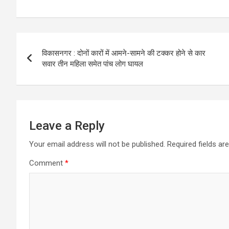
a
wi
h
h
ce
tt
at
ar
b
er
s
e
Post
o
A
विकासनगर : दोनों कारों में आमने-सामने की टक्कर होने से कार
navigation
o
p
सवार तीन महिला समेत पांच लोग घायल
k
p
Leave a Reply
Your email address will not be published.
Required fields a
Comment
*