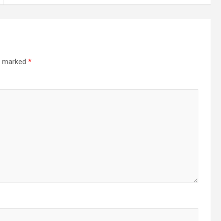
re marked
*