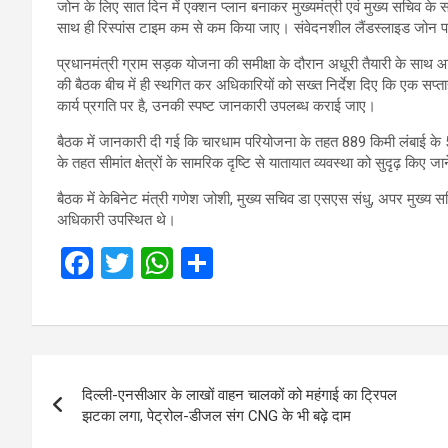
जोन के लिए सात दिन में एक्शन प्लान बनाकर मुख्यमंत्री एवं मुख्य सचिव के सम
साथ ही रिस्पांस टाइम कम से कम किया जाए। संवेदनशील लैंडस्लाइड जोन प
प्रधानमंत्री ग्राम सड़क योजना की समीक्षा के दौरान अधूरी तैयारी के साथ आने
की बैठक बीच में ही स्थगित कर अधिकारियों को सख्त निर्देश दिए कि एक सप्ताह 
कार्य प्रगति पर है, उनकी स्पष्ट जानकारी उपलब्ध कराई जाए।
बैठक में जानकारी दी गई कि चारधाम परियोजना के तहत 889 किमी लंबाई के 53 क
के तहत सीमांत क्षेत्रों के सामरिक दृष्टि से यातायात व्यवस्था को सुदृढ़ कि
बैठक में केबिनेट मंत्री गणेश जोशी, मुख्य सचिव डा एसएस संधु, अपर मुख्य 
अधिकारी उपस्थित थे।
F
T
W
S
a
wi
h
h
ce
tt
at
ar
b
er
s
e
Post
o
A
दिल्ली-एनसीआर के लाखों वाहन चालकों को महंगाई का ट्रिपल
navigation
o
p
झटका लगा, पेट्रोल-डीजल संग CNG के भी बढ़े दाम