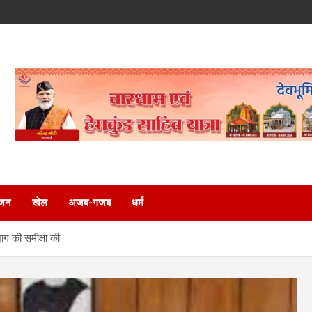
ंजन
खेल
अजब-गजब
धर्म
भाग की समीक्षा की