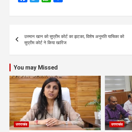
a
wi
h
h
ce
tt
at
ar
b
er
s
e
Post
o
A
उस्मान खान को सुप्रीम कोर्ट का झटका, विशेष अनुमति याचिका को
navigation
o
p
सुप्रीम कोर्ट ने किया खारिज
k
p
You may Missed
उत्तराखंड
उत्तराखंड