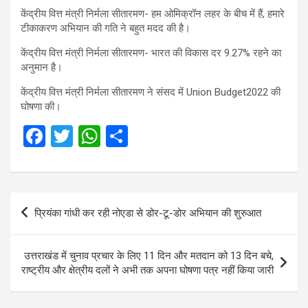
केंद्रीय वित्त मंत्री निर्मला सीतारमण- हम ओमिक्रॉन लहर के बीच में हैं, हमारे
टीकाकरण अभियान की गति ने बहुत मदद की है।
केंद्रीय वित्त मंत्री निर्मला सीतारमण- भारत की विकास दर 9.27% ​​रहने का
अनुमान है।
केंद्रीय वित्त मंत्री निर्मला सीतारमण ने संसद में Union Budget2022 की
घोषणा की।
F
T
W
S
a
wi
h
h
ce
tt
at
ar
b
er
s
e
Post
प्रियंका गांधी कर रही नोएडा से डोर-टू-डोर अभियान की शुरुआत
o
A
navigation
o
p
उत्तराखंड में चुनाव प्रचार के लिए 11 दिन और मतदान को 13 दिन बचे,
k
p
राष्ट्रीय और क्षेत्रीय दलों ने अभी तक अपना घोषणा पत्र नहीं किया जारी