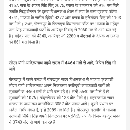
4157, सपा के अजय सिंह पिंटू 2075, बसपा के रामसरन को 916 मत म‍िले
जबकि स‍िद्धार्थनगर के इटवा विधानसभा क्षेत्र में सपा के माता प्रसाद पांडेय
4741, भाजपा के सतीश द्विवेदी 4272 और बसपा के हरिशंकर सिंह को 1103
मत म‍िले। उधर, गोरखपुर के पिपराइच विधानसभा सीट पर भाजपा के महेंद्र
पाल सिंह समाजवादी पार्टी के अमरेंद्र निषाद से 2060 मत से आगे चल रहे
हैं। महेंद्र पाल को 4340, अमरेंद्र को 2280 व बीएसपी के दीपक अग्रवाल
को 861 मत मिला है।
सीएम योगी आद‍ित्‍यनाथ पहले राउंड में 4464 मतों से आगे, व‍िप‍िन स‍िंह भी
आगे
गोरखपुर में पहले राउंड में गोरखपुर सदर व‍िधानसभा से भाजपा प्रत्‍याशी
सीएम योगी आद‍ित्‍यनाथ अपने न‍िकटतम प्रतिद्वंदी समाजवादी पार्टी की
सुभावती से 4464 मतों से आगे चल रहे हैं। उन्हें 5540 मत मिले हैं तो
सुभावती को 1076। चंद्रशेखर को 133 वोट मिले हैं। महराजगंज सदर
भाजपा के जयमंगल कन्नौजिया 3087 वोट पाकर आगे। दूसरे स्थान पर
निर्दल निर्मेष मंगल हैं, इन्‍हें 2089 मत म‍िले हैं। गोरखपुर ग्रामीण में भाजपा
प्रत्याशी विपिन सिंह अपने निकटतम पर प्रतिद्वंद्वी सपा के विजय बहादुर यादव
से 3740 वोट से आगे चल रहे हैं