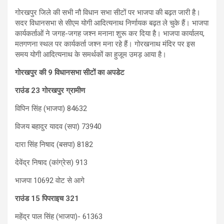
गोरखपुर ज‍िले की सभी नौ व‍िधान सभा सीटों पर भाजपा की बढ़त जारी है।
सदर व‍िधानसभा से सीएम योगी आद‍ित्‍यनाथ न‍िर्णायक बढ़त ले चुके हैं। भाजपा
कार्यकर्ताओं ने जगह-जगह जश्‍न मनाना शुरू कर द‍िया है। भाजपा कार्यालय,
मतगणना स्‍थल पर कार्यकर्ता जश्‍न मना रहे हैं। गोरखनाथ मंद‍िर पर इस
समय योगी आद‍ित्‍यनाथ के समर्थकों का हुजूम उमड़ आया है।
गोरखपुर की 9 विधानसभा सीटों का अपडेट
राउंड 23 गोरखपुर ग्रामीण
विपिन सिंह (भाजपा) 84632
विजय बहादुर यादव (सपा) 73940
दारा सिंह निषाद (बसपा) 8182
देवेंद्र निषाद (कांग्रेस) 913
भाजपा 10692 वोट से आगे
राउंड 15 पिपराइच 321
महेंद्र पाल सिंह (भाजपा)- 61363