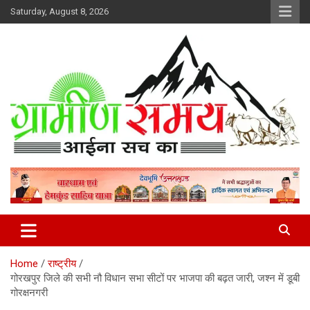
Skip
Saturday, August 8, 2026
to
content
हर ख़बर पर पैनी नज़र
Gramin Samay
Home
राष्ट्रीय
गोरखपुर ज‍िले की सभी नौ व‍िधान सभा सीटों पर भाजपा की बढ़त जारी, जश्‍न में डूबी
गोरक्षनगरी