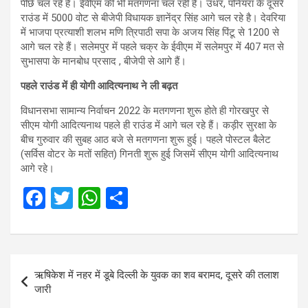
पीछे चल रहे हैं। ईवीएम की भी मतगणना चल रही है। उधर, पनियरा के दूसरे
राउंड में 5000 वोट से बीजेपी विधायक ज्ञानेंद्र सिंह आगे चल रहे है। देवरिया
में भाजपा प्रत्याशी शलभ मणि त्रिपाठी सपा के अजय सिंह पिंटू से 1200 से
आगे चल रहे हैं। सलेमपुर में पहले चक्र के ईवीएम में सलेमपुर में 407 मत से
सुभासपा के मानबोध प्रसाद , बीजेपी से आगे हैं।
पहले राउंड में ही योगी आद‍ित्‍यनाथ ने ली बढ़त
विधानसभा सामान्य निर्वाचन 2022 के मतगणना शुरू होते ही गोरखपुर से
सीएम योगी आद‍ित्‍यनाथ पहले ही राउंड में आगे चल रहे हैं। कड़ीर सुरक्षा के
बीच गुरुवार की सुबह आठ बजे से मतगणना शुरू हुई। पहले पोस्टल बैलेट
(सर्विस वोटर के मतों सहित) गिनती शुरू हुई ज‍िसमें सीएम योगी आद‍ित्‍यनाथ
आगे रहे।
F
T
W
S
a
wi
h
h
ce
tt
at
ar
b
er
s
e
Post
ऋषिकेश में नहर में डूबे दिल्ली के युवक का शव बरामद, दूसरे की तलाश
o
A
navigation
जारी
o
p