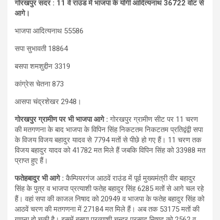
गोरखपुर सदर : 11 वें राउंड में भाजपा के योगी आद‍ित्‍यनाथ 36722 वोट से
आगे।
भाजपा आदित्यनाथ 55586
सपा सुभावती 18864
बसपा शमशुद्दीन 3319
कांग्रेस चेतना 873
आसपा चंद्रशेखर 2948।
गोरखपुर ग्रामीण पर भी भाजपा आगे :
गोरखपुर ग्रामीण सीट पर 11 चरण
की मतगणना के बाद भाजपा के विपिन सिंह निकटतम निकटतम प्रतिद्वंद्वी सपा
के विजय विजय बहादुर यादव से 7794 मतों से पीछे हो गए हैं। 11 चरण तक
विजय बहादुर यादव को 41782 मत मिले हैं जबकि विपिन सिंह को 33988 मत
प्राप्त हुए हैं।
फतेहबादुर भी आगे :
कैम्पियरगंज आठवें राउंड में पूर्व मुख्यमंत्री वीर बहादुर
सिंह के पुत्र व भाजपा प्रत्याशी फतेह बहादुर सिंह 6285 मतों से आगे चल रहे
हैं। वहां सपा की काजल निषाद को 20949 व भाजपा के फतेह बहादुर सिंह को
आठवें चरण की मतगणना में 27184 मत मिले हैं। अब तक 53175 मतों की
गणना हो चुकी है। इसमें बसपा प्रत्याशी चन्द्र प्रसाद निषाद को 2562 व