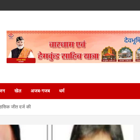
ंजन
खेल
अजब-गजब
धर्म
िहासिक जीत दर्ज की