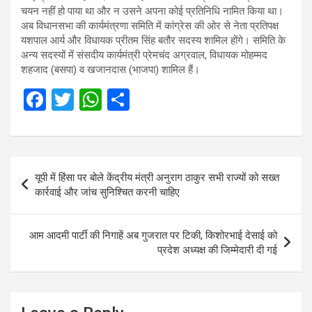
चयन नहीं हो पाया था और न उसने अपना कोई प्रतिनिधि नामित किया था।
अब विधानसभा की कार्यमंत्रणा समिति में कांग्रेस की ओर से नेता प्रतिपक्ष
यशपाल आर्य और विधायक प्रीतम सिंह बतौर सदस्य शामिल होंगे। समिति के
अन्य सदस्यों में संसदीय कार्यमंत्री प्रेमचंद अग्रवाल, विधायक मोहम्मद
शहजाद (बसपा) व खजानदास (भाजपा) शामिल हैं।
F
T
W
S
a
wi
h
h
ce
tt
at
ar
b
er
s
e
Post
यूपी में हिंसा पर बोले केंद्रीय मंत्री अनुराग ठाकुर सभी राज्‍यों को सख्त
o
A
navigation
कार्रवाई और जांच सुनिश्चित करनी चाहिए
o
p
k
p
आम आदमी पार्टी की निगाहें अब गुजरात पर टिकी, किशोरभाई देसाई को
प्रदेश अध्यक्ष की जिम्मेदारी दी गई