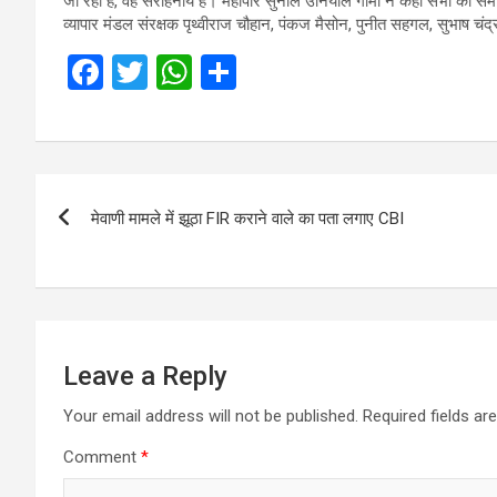
जा रहा है, वह सराहनीय है। महापौर सुनील उनियाल गामा ने कहा सभी को समा
व्यापार मंडल संरक्षक पृथ्वीराज चौहान, पंकज मैसोन, पुनीत सहगल, सुभाष च
F
T
W
S
a
wi
h
h
ce
tt
at
ar
b
er
s
e
Post
o
A
मेवाणी मामले में झूठा FIR कराने वाले का पता लगाए CBI
navigation
o
p
k
p
Leave a Reply
Your email address will not be published.
Required fields a
Comment
*