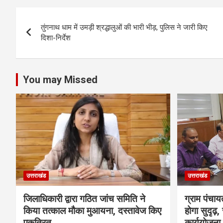
b
er
s
e
Post
o
A
तुंगनाथ धाम में उमड़ी श्रद्धालुओं की भारी भीड़, पुलिस ने जारी किए
navigation
o
p
दिशा-निर्देश
k
p
You may Missed
उत्तराखंड
उत्तराखंड
जिलाधिकारी द्वारा गठित जांच समिति ने
ग्राम पंचाय
किया तत्काल मौका मुआयना, दस्तावेज किए
होगा सुदृढ़
एकत्रित
कार्ययोजना 