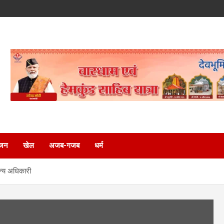
ंजन
खेल
अजब-गजब
धर्म
ैन्य अधिकारी