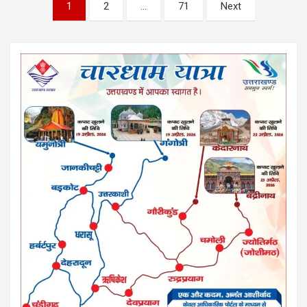
Posts
1
2
…
71
Next
pagination