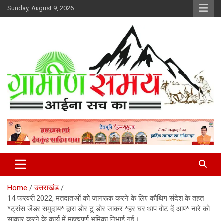
Skip
Sunday, August 9, 2026
to
content
हर ख़बर पर पैनी नज़र
Gramin Samay
Home
उत्तराखंड
14 फरवरी 2022, मतदाताओं को जागरूक करने के लिए कौथिग संदेश के तहत
*ट्रांस जेंडर समुदाय* द्वारा डोर टू डोर जाकर *हर घर थाप वोट दें आप* नारे को
साकार करने के कार्य में महत्वपूर्ण भूमिका निभाई गई।