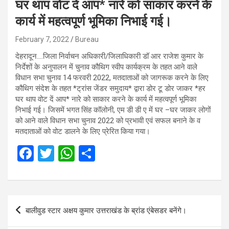
घर थाप वोट दें आप* नारे को साकार करने के
कार्य में महत्वपूर्ण भूमिका निभाई गई।
February 7, 2022
Bureau
देहरादून….जिला निर्वाचन अधिकारी/जिलाधिकारी डॉ आर राजेश कुमार के
निर्देशों के अनुपालन में चुनाव कौथिग स्वीप कार्यक्रम के तहत आने वाले
विधान सभा चुनाव 14 फरवरी 2022, मतदाताओं को जागरूक करने के लिए
कौथिग संदेश के तहत *ट्रांस जेंडर समुदाय* द्वारा डोर टू डोर जाकर *हर
घर थाप वोट दें आप* नारे को साकार करने के कार्य में महत्वपूर्ण भूमिका
निभाई गई। जिसमें भगत सिंह कॉलोनी, एम डी डी ए में घर –घर जाकर लोगों
को आने वाले विधान सभा चुनाव 2022 को प्रभावी एवं सफल बनाने के व
मतदाताओं को वोट डालने के लिए प्रेरित किया गया।
F
T
W
S
a
wi
h
h
ce
tt
at
ar
b
er
s
e
Post
बालीवुड स्टार अक्षय कुमार उत्तराखंड के ब्रांड एंबेसडर बनेंगे।
o
A
navigation