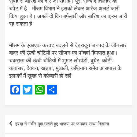
सुबह से बारिश का दौर जा रही है। पूरा राज्य शीतलहर की
चपेट में है। मौसम विभाग ने इसको लेकर आरेंज अलर्ट जारी
किया हुआ है। अगले दो दिन बर्फबारी और बारिश का क्रम जारी
रह सकता है
मौसम के एकाएक करवट बदलने से देहरादून जनपद के जौनसार
बावर की ऊंची चोटियों पर सीजन का पांचवां हिमपात हुआ।
चकराता की ऊंची चोटियों में शुमार लोखंडी, बुधेर, कोटी-
कनासर, देववन, खडबां, मुंडाली, कथियान समेत आसपास के
इलाकों में सुबह से बर्फबारी हो रही
F
T
W
S
a
wi
h
h
ce
tt
at
ar
b
er
s
e
Post
हरदा ने गंभीर मुद्दा उठाते हुए भाजपा पर जमकर साधा निशाना
o
A
navigation