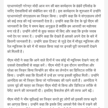
प्रधानमंत्री नरेन्द्र मोदी आज मन की बात कार्यक्रम के 88वें एपिसोड के
जरिए देशवासियों को संबोधित कर रहे हैं। इस कार्यक्रम के शुरुआत में उन्‍होंने
प्रधानमंत्री संग्रहालय का जिक्र किया। उन्‍होंने कहा कि ये संग्रहालय लोगों
को कई तरह की नई जानकारी देता है। उन्‍होंने कहा कि देश के पूर्व पीएम की
जानकारी के लिए ये समय बेहद अनुकूल है क्‍योंकि हम आजादी का महोत्‍सव
मना रहे हैं। उन्‍होंने लोगों से कुछ सवाल भी किए और कहा कि इनके जवाब
नमो ऐप पर जरूर दें। उन्‍होंने कहा कि देखते हैं आपको अपने देश के बारे में
कितनी जानकारी है। उन्‍होंने डाक टिकट से जुड़े देश में मौजूद म्‍यूजियम और
रेल म्‍यूजियम के बारे में भी सवाल किया जहां पर इनकी पूरी जानकारी देखने
को मिलती है।
पीएम मोदी ने कहा कि आने वाले दिनों में जब कोई भी म्‍यूजियम देखने जाए तो
उसको देशवासियों से साझा करें। पीएम मोदी ने इस दौरान सागरिका और
प्रेक्षा का जिक्र किया जिन्‍होंने हर चीज का लेनदेन का डिजिटल तरीके से
किया। उन्‍होंने कहा कि दिल्‍ली में उन्‍हें हर जगह इसकी सुविधा मिली। उन्‍होंने
आनंदिता का भी जिक्र किया जो गाजियाबाद की रहने वाली हैं। आनंदिता ने
उत्‍तर पूर्व की यात्रा का जिक्र पीएम मोदी से किया और डिजिटल तरीके से
पेमेंट करने की जानकारी दी। इसलिए कैशलेस होने की तरफ आगे बढ़ें।
पीएम मोदी ने भीम यूपीआई का जिक्र करते हुए लोगों को इसकी तरफ बढ़ने
का आग्रह किया। उन्‍होंने कहा कि इसके लिए आपको पैसे जेब में रखने की