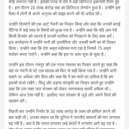
कोई जरूरत नहीं है। इसकी वजह से देश में बड़ी डिजिटल इकनामी तैयार हुई
है। इस दौरान 20 लाख करोड़ तक का डिजिटल लेनदेन हुआ है। उन्‍होंंने इस
दिशा में लोगों से अपने अनुभव को साझा करने की भी अपील की।
उन्‍होंने दिव्‍यांगों की एक आर्ट गैलरी का जिक्र किया और कहा कि उनकी बनाई
पेंटिंग्‍स में कई तरह के विषयों को छुआ गया है। उन्‍होंने कहा‍ कि यदि आप ऐसे
किसी दिव्‍यांग को जानते हैं उनकी प्रतिभा को निखारने के लिए काम करें।
इस कार्यक्रम में उन्‍होंने पानी की उपयोगिता और उसकी कमी का भी जिक्र
किया। उन्‍होंने कहा कि देश अमृत महोत्‍सव मना रहा है जिसमें 75 अमृत
सरोवर बनाए जाएंगे। उन्‍होंने कहा कि इस पर काम शुरू हो चुका है।
उन्‍होंने इस दौरान रामपुर की एक ग्राम पंचायत का जिक्र करते हुए कहा कि
वहां पर गंदगी से पटे एक तालाब को फिर से सही किया गया है। उन्‍होंने पानी
बचाने पर अधिक जोर दिया और कहा कि ये हम सभी का दायित्‍व है कि हम
इसको संजो रखेंगे। सिंधु और हड़प्‍पा संस्‍कृति का जिक्र करते हुए उन्‍होंने
कहा कि उस वक्‍त जल संरक्षण को लेकर जागरुकता काफी अधिक थी।
लेकिन आज ऐसा नहीं है। इसलिए जल संरक्षण से जुड़े और अपने जिले की
पहचान बनें।
पिछली बार उन्होंने निर्यात के 30 लाख करोड़ के लक्ष्य को हासिल करने की
बात कही थी। उनका कहना था कि दुनिया में भारतीय सामानों की मांग लगातार
बढ़ रही है। बता दें कि भारत लगातार कई क्षेत्रों में लगातार आगे बढ़ रहा है।