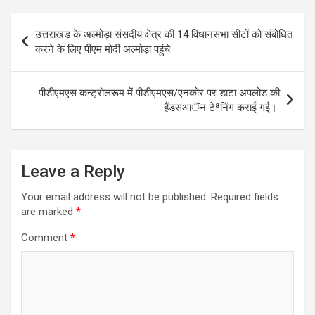
ce
tt
at
ar
b
er
s
e
Post
उत्तराखंड के अल्मोड़ा संसदीय क्षेत्र की 14 विधानसभा सीटों को संबोधित
o
A
navigation
करने के लिए पीएम मोदी अल्मोड़ा पहुंचे
o
p
k
p
पीडीएमएस कन्ट्रोलरूम में पीडीएमएस/एनकोर पर डाटा अपलोड की
हैंडसआॅन टेªनिंग कराई गई।
Leave a Reply
Your email address will not be published.
Required fields
are marked
*
Comment
*