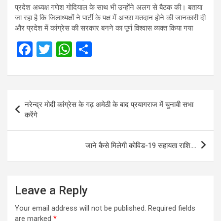
प्रदेश अध्यक्ष गणेश गोदियाल के साथ भी उन्होंने अलग से बैठक की। बताया
जा रहा है कि जिलाध्यक्षों ने पार्टी के पक्ष में अच्छा मतदान होने की जानकारी दी
और प्रदेश में कांग्रेस की सरकार बनने का पूर्ण विश्वास व्यक्त किया गया
F
T
W
S
a
wi
h
h
ce
tt
at
ar
b
er
s
e
Post
नरेन्द्र मोदी कांग्रेस के गढ़ अमेठी के बाद प्रयागराज में चुनावी सभा
o
A
navigation
करेंगे
o
p
k
p
जाने कैसे मिलेगी कोविड-19 सहायता राशि….
Leave a Reply
Your email address will not be published.
Required fields
are marked
*