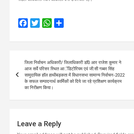
F
T
W
S
a
wi
h
h
ce
tt
at
ar
b
er
s
e
Post
o
A
जिला निर्वाचन अधिकारी/ जिलाधिकारी डाॅ0 आर राजेश कुमार ने
navigation
o
p
आज सर्वे परिसर स्थित आॅडिटोरियम एवं जी.सी गब्बर सिंह
सामुदायिक हाॅल हाथीबड़कता में विधानसभा सामान्य निर्वाचन-2022
k
p
के सफल सम्पादनार्थ कार्मिकों को दिये जा रहे प्रशिक्षण कार्यक्रम
का निरीक्षण किया।
Leave a Reply