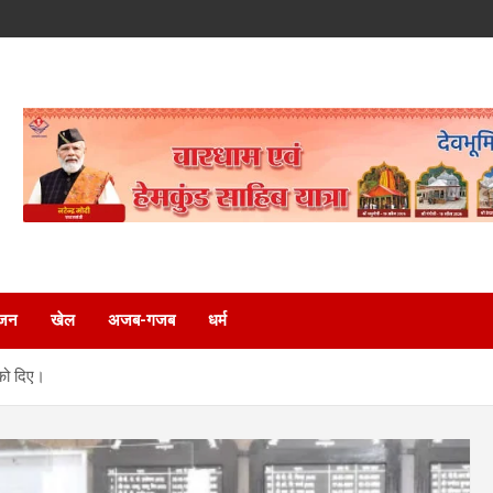
ंजन
खेल
अजब-गजब
धर्म
 को दिए।