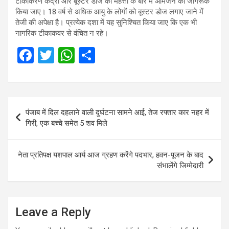
टीकाकरण केंद्रों और बूस्टर डोज की महत्ता के बारे में आमजन को जागरूक
किया जाए। 18 वर्ष से अधिक आयु के लोगों को बूस्टर डोज लगाए जाने में
तेजी की अपेक्षा है। प्रत्येक दशा में यह सुनिश्चित किया जाए कि एक भी
नागरिक टीकाकवर से वंचित न रहे।
F
T
W
S
a
wi
h
h
ce
tt
at
ar
b
er
s
e
Post
पंजाब में दिल दहलाने वाली दुर्घटना सामने आई, तेज रफ्तार कार नहर में
o
A
navigation
गिरी, एक बच्चे समेत 5 शव मिले
o
p
k
p
नेता प्रतिपक्ष यशपाल आर्य आज ग्रहण करेंगे पदभार, हवन-पूजन के बाद
संभालेंगे जिम्‍मेदारी
Leave a Reply