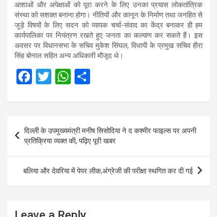
आशाओं और अपेक्षाओं को पूरा करने के लिए उनका प्रयास लोकतांत्रिक
संस्था को सशक्त बनाना होगा। नीतियों और कानून के निर्माण तथा जनहित से
जुड़े विषयों के लिए सदन को व्यापक चर्चा-संवाद का केंद्र बनाकर ही हम
कार्यपालिका पर नियंत्रण रखते हुए जनता का कल्याण कर सकते हैं। इस
अवसर पर विधानसभा के सचिव मुकेश सिंघल, विधायी के प्रमुख सचिव हीरा
सिंह बोनाल सहित अन्य अधिकारी मौजूद थे।
F
T
W
S
a
wi
h
h
ce
tt
at
ar
b
er
s
e
Post
दिल्ली के उपमुख्यमंत्री मनीष सिसोदिया ने द कश्मीर फाइल्स पर अपनी
o
A
navigation
प्रतिक्रिया व्यक्त की, पढ़िए पूरी खबर
o
p
k
p
बल‍िया और देवर‍िया में पेपर लीक,अंंग्रेजी की परीक्षा स्‍थगित कर दी गई
Leave a Reply